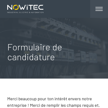
Planification de projets
Electricité industrielle
Formulaire de
Automatisation
Sécurité des machines
candidature
Optimisation
Service client
Merci beaucoup pour ton intérêt envers notre
entreprise ! Merci de remplir les champs requis et,